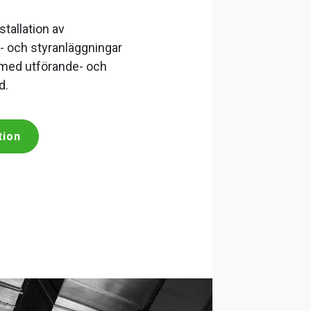
stallation av
- och styranläggningar
 med utförande- och
d.
tion