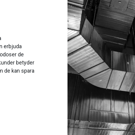
a
n erbjuda
godoser de
 kunder betyder
m de kan spara