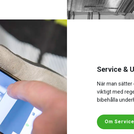
Service & U
När man sätter e
viktigt med reg
bibehålla under
Om Service